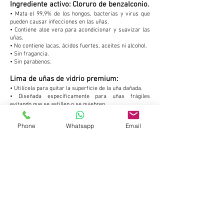
Ingrediente activo: Cloruro de benzalconio.
• Mata el 99,9% de los hongos, bacterias y virus que
pueden causar infecciones en las uñas.
• Contiene aloe vera para acondicionar y suavizar las
uñas.
• No contiene lacas, ácidos fuertes, aceites ni alcohol.
• Sin fragancia.
• Sin parabenos.
Lima de uñas de vidrio premium:
• Utilícela para quitar la superficie de la uña dañada.
• Diseñada específicamente para uñas frágiles
evitando que se astillen o se quiebren.
COMPRAR
Phone
Whatsapp
Email